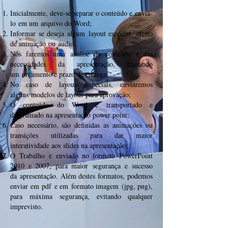
Inicialmente, deve-se separar o conteúdo e enviá-
lo em um arquivo do Word;
Informar se deseja algum layout especial, efeito
de animação ou áudio;
Nós faremos uma análise do conteúdo e das
necessidades da apresentação, passando
um orçamento e prazo de entrega;
No caso de layouts especiais, enviaremos
alguns modelos de layout para aprovação;
O conteúdo do Word é transportado e
diagramado na apresentação power point;
Caso necessário, são definidas as animações ou
transições utilizadas para dar maior
interatividade aos slides na apresentação;
O Trabalho e enviado no formato PowerPoint
2010 e 2007, para maior segurança e sucesso
da apresentação. Além destes formatos, podemos
enviar em pdf e em formato imagem (jpg, png),
para máxima segurança, evitando qualquer
imprevisto.