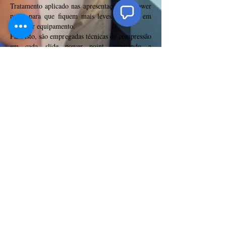
Tratamento aplicado nas apresentações do power
point para que fiquem mais leves e abram em
qualquer equipamento.
Para isto, são empregadas técnicas de compressão
em cada slide power point, mantendo a
qualidade original mas podendo diminuir em até
95% o tamanho do arquivo. Isto garante maior
portabilidade e dá a segurança de que
a apresentação dos slides ocorrerá de forma
segura em qualquer equipamento.
Conversão da
apresentação Power
pointer
A apresentação em power-point pode ser
convertida para:
Imagens: jpg, png, etc...
PDF